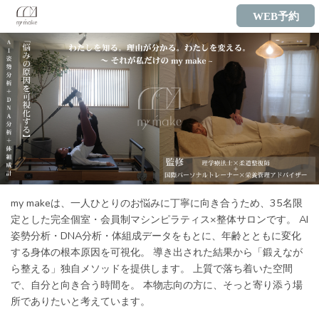
WEB予約
my makeは、一人ひとりのお悩みに丁寧に向き合うため、35名限
定とした完全個室・会員制マシンピラティス×整体サロンです。 AI
姿勢分析・DNA分析・体組成データをもとに、年齢とともに変化
する身体の根本原因を可視化。 導き出された結果から「鍛えなが
ら整える」独自メソッドを提供します。 上質で落ち着いた空間
で、自分と向き合う時間を。 本物志向の方に、そっと寄り添う場
所でありたいと考えています。